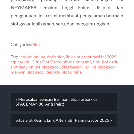
NEYMAR88 semakin tinggi. Fokus, disiplin, dan
penggunaan link resmi membuat pengalaman bermain
slot gacor lebih aman, seru, dan menguntungkan.
Categories:
Slot
Tags:
casino online
,
dadu slot
,
link slot gacor hari ini 2025
,
rtp hari ini
,
Situs Slot Gacor
,
situs slot resmi
,
slot
,
slot dadu
,
slot dadu online
,
slot gacor
,
Slot Gacor Hari Ini
,
slot gacor
maxwin
,
slot gacor terbaru
,
slot online
« Merasakan Sensasi Bermain Slot Terbaik di
SPACEMAN88, Anti Pelit!
Situs Slot Resmi: Link Alternatif Paling Gacor 2025 »