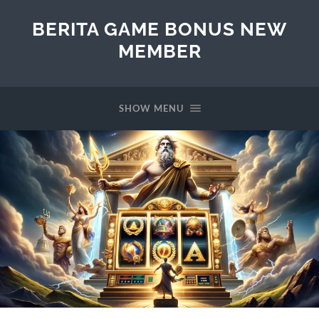
BERITA GAME BONUS NEW
MEMBER
SHOW MENU