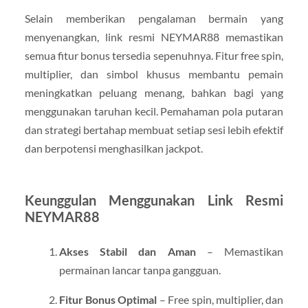
Selain memberikan pengalaman bermain yang
menyenangkan, link resmi NEYMAR88 memastikan
semua fitur bonus tersedia sepenuhnya. Fitur free spin,
multiplier, dan simbol khusus membantu pemain
meningkatkan peluang menang, bahkan bagi yang
menggunakan taruhan kecil. Pemahaman pola putaran
dan strategi bertahap membuat setiap sesi lebih efektif
dan berpotensi menghasilkan jackpot.
Keunggulan Menggunakan Link Resmi
NEYMAR88
Akses Stabil dan Aman
– Memastikan
permainan lancar tanpa gangguan.
Fitur Bonus Optimal
– Free spin, multiplier, dan