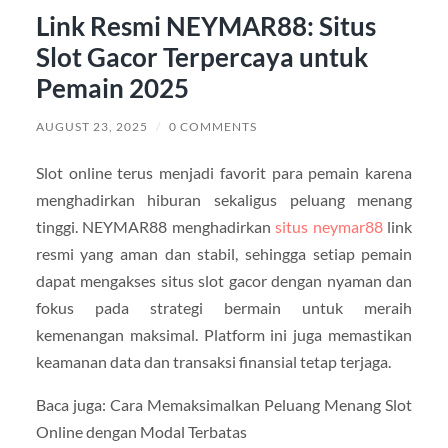
Link Resmi NEYMAR88: Situs
Slot Gacor Terpercaya untuk
Pemain 2025
AUGUST 23, 2025
/
0 COMMENTS
Slot online terus menjadi favorit para pemain karena
menghadirkan hiburan sekaligus peluang menang
tinggi. NEYMAR88 menghadirkan
situs neymar88
link
resmi yang aman dan stabil, sehingga setiap pemain
dapat mengakses situs slot gacor dengan nyaman dan
fokus pada strategi bermain untuk meraih
kemenangan maksimal. Platform ini juga memastikan
keamanan data dan transaksi finansial tetap terjaga.
Baca juga: Cara Memaksimalkan Peluang Menang Slot
Online dengan Modal Terbatas