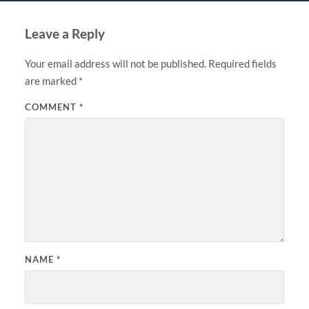
Leave a Reply
Your email address will not be published.
Required fields
are marked
*
COMMENT
*
NAME
*