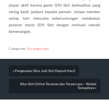
player aktif karena game IDN Slot berkualitas yang
sering kasih jackpot kepada pemain. Jutaan member
setiap hari mencoba keberuntungan melakukan
putaran mesin IDN Slot dengan motivasi meraih
kemenangan.
Categories:
Uncategorized
« Pengenalan Situs Judi Slot Deposit Kecil
Situs Slot Online Teraman dan Terpercaya – Sbobet
Tempatnya »