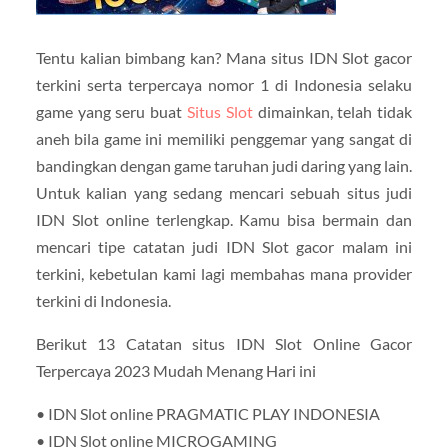
Tentu kalian bimbang kan? Mana situs IDN Slot gacor
terkini serta terpercaya nomor 1 di Indonesia selaku
game yang seru buat
Situs Slot
dimainkan, telah tidak
aneh bila game ini memiliki penggemar yang sangat di
bandingkan dengan game taruhan judi daring yang lain.
Untuk kalian yang sedang mencari sebuah situs judi
IDN Slot online terlengkap. Kamu bisa bermain dan
mencari tipe catatan judi IDN Slot gacor malam ini
terkini, kebetulan kami lagi membahas mana provider
terkini di Indonesia.
Berikut 13 Catatan situs IDN Slot Online Gacor
Terpercaya 2023 Mudah Menang Hari ini
• IDN Slot online PRAGMATIC PLAY INDONESIA
• IDN Slot online MICROGAMING