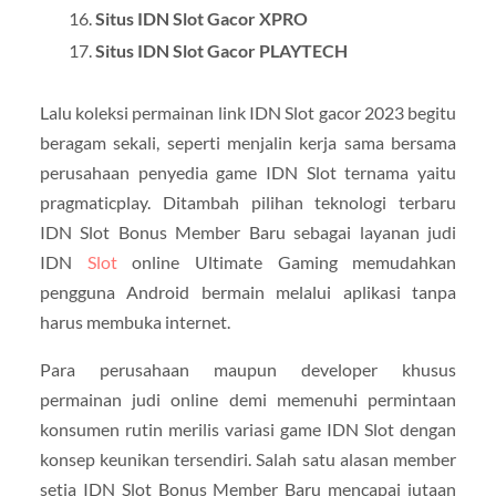
Situs IDN Slot Gacor XPRO
Situs IDN Slot Gacor PLAYTECH
Lalu koleksi permainan link IDN Slot gacor 2023 begitu
beragam sekali, seperti menjalin kerja sama bersama
perusahaan penyedia game IDN Slot ternama yaitu
pragmaticplay. Ditambah pilihan teknologi terbaru
IDN Slot Bonus Member Baru sebagai layanan judi
IDN
Slot
online Ultimate Gaming memudahkan
pengguna Android bermain melalui aplikasi tanpa
harus membuka internet.
Para perusahaan maupun developer khusus
permainan judi online demi memenuhi permintaan
konsumen rutin merilis variasi game IDN Slot dengan
konsep keunikan tersendiri. Salah satu alasan member
setia IDN Slot Bonus Member Baru mencapai jutaan