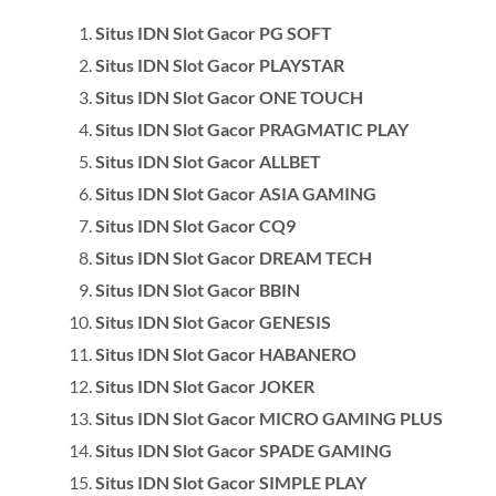
Situs IDN Slot Gacor PG SOFT
Situs IDN Slot Gacor PLAYSTAR
Situs IDN Slot Gacor ONE TOUCH
Situs IDN Slot Gacor PRAGMATIC PLAY
Situs IDN Slot Gacor ALLBET
Situs IDN Slot Gacor ASIA GAMING
Situs IDN Slot Gacor CQ9
Situs IDN Slot Gacor DREAM TECH
Situs IDN Slot Gacor BBIN
Situs IDN Slot Gacor GENESIS
Situs IDN Slot Gacor HABANERO
Situs IDN Slot Gacor JOKER
Situs IDN Slot Gacor MICRO GAMING PLUS
Situs IDN Slot Gacor SPADE GAMING
Situs IDN Slot Gacor SIMPLE PLAY