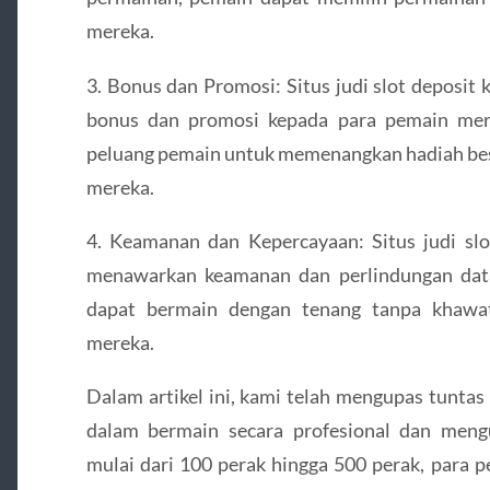
mereka.
3. Bonus dan Promosi: Situs judi slot deposit 
bonus dan promosi kepada para pemain mer
peluang pemain untuk memenangkan hadiah bes
mereka.
4. Keamanan dan Kepercayaan: Situs judi slot
menawarkan keamanan dan perlindungan data
dapat bermain dengan tenang tanpa khawat
mereka.
Dalam artikel ini, kami telah mengupas tuntas k
dalam bermain secara profesional dan men
mulai dari 100 perak hingga 500 perak, para 