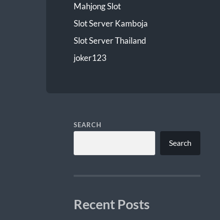
Mahjong Slot
Slot Server Kamboja
Slot Server Thailand
joker123
SEARCH
Search
Recent Posts