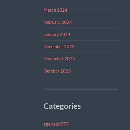
March 2024
February 2024
January 2024
December 2023
November 2023
October 2023
Categories
agen slot777