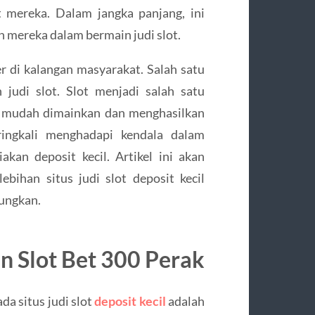
mereka. Dalam jangka panjang, ini
mereka dalam bermain judi slot.
ler di kalangan masyarakat. Salah satu
 judi slot. Slot menjadi salah satu
g mudah dimainkan dan menghasilkan
ingkali menghadapi kendala dalam
akan deposit kecil. Artikel ini akan
ihan situs judi slot deposit kecil
ungkan.
 Slot Bet 300 Perak
da situs judi slot
deposit kecil
adalah