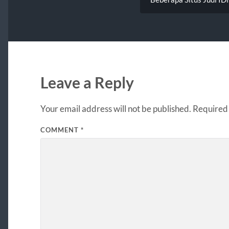
Leave a Reply
Your email address will not be published.
Required 
COMMENT
*