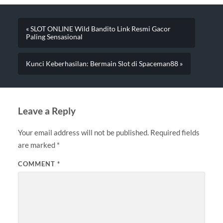
« SLOT ONLINE Wild Bandito Link Resmi Gacor
Paling Sensasional
Kunci Keberhasilan: Bermain Slot di Spaceman88 »
Leave a Reply
Your email address will not be published.
Required fields
are marked
*
COMMENT
*