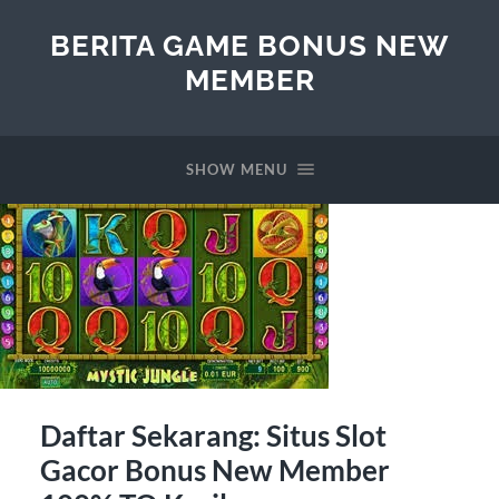
BERITA GAME BONUS NEW
MEMBER
SHOW MENU
Daftar Sekarang: Situs Slot
Gacor Bonus New Member