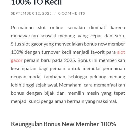
100% TO Kecil
SEPTEMBER 12, 2025
/
0 COMMENTS
Permainan slot online semakin diminati karena
menawarkan sensasi menang yang cepat dan seru.
Situs slot gacor yang menyediakan bonus new member
100% dengan turnover kecil menjadi favorit para
slot
gacor
pemain baru pada 2025. Bonus ini memberikan
kesempatan bagi pemain untuk memulai permainan
dengan modal tambahan, sehingga peluang menang
lebih tinggi sejak awal. Memahami cara memanfaatkan
bonus dengan bijak dan memilih mesin yang tepat
menjadi kunci pengalaman bermain yang maksimal.
Keunggulan Bonus New Member 100%