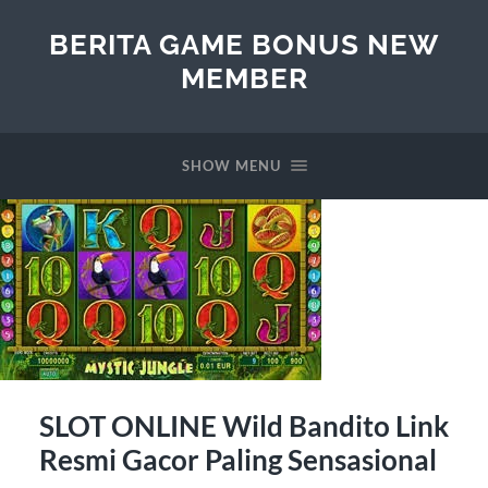
BERITA GAME BONUS NEW
MEMBER
SHOW MENU
SLOT ONLINE Wild Bandito Link
Resmi Gacor Paling Sensasional