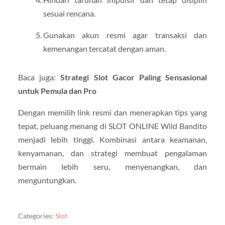
sesuai rencana.
Gunakan akun resmi agar transaksi dan
kemenangan tercatat dengan aman.
Baca juga:
Strategi Slot Gacor Paling Sensasional
untuk Pemula dan Pro
Dengan memilih link resmi dan menerapkan tips yang
tepat, peluang menang di SLOT ONLINE Wild Bandito
menjadi lebih tinggi. Kombinasi antara keamanan,
kenyamanan, dan strategi membuat pengalaman
bermain lebih seru, menyenangkan, dan
menguntungkan.
Categories:
Slot