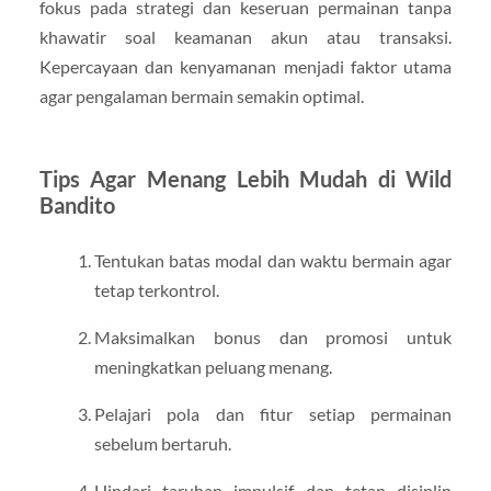
fokus pada strategi dan keseruan permainan tanpa
khawatir soal keamanan akun atau transaksi.
Kepercayaan dan kenyamanan menjadi faktor utama
agar pengalaman bermain semakin optimal.
Tips Agar Menang Lebih Mudah di Wild
Bandito
Tentukan batas modal dan waktu bermain agar
tetap terkontrol.
Maksimalkan bonus dan promosi untuk
meningkatkan peluang menang.
Pelajari pola dan fitur setiap permainan
sebelum bertaruh.
Hindari taruhan impulsif dan tetap disiplin