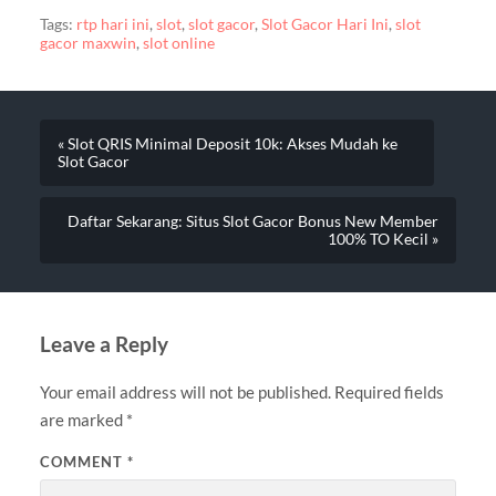
Tags:
rtp hari ini
,
slot
,
slot gacor
,
Slot Gacor Hari Ini
,
slot
gacor maxwin
,
slot online
« Slot QRIS Minimal Deposit 10k: Akses Mudah ke
Slot Gacor
Daftar Sekarang: Situs Slot Gacor Bonus New Member
100% TO Kecil »
Leave a Reply
Your email address will not be published.
Required fields
are marked
*
COMMENT
*