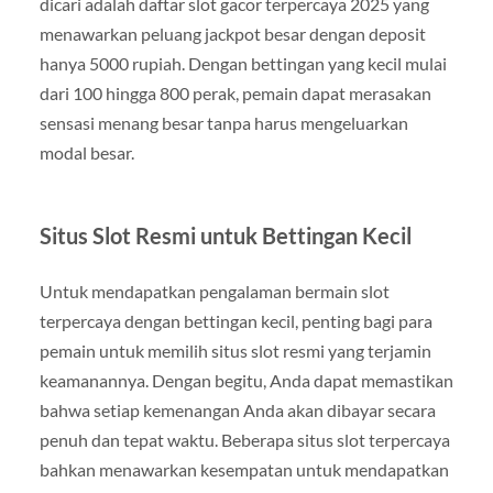
dicari adalah daftar slot gacor terpercaya 2025 yang
menawarkan peluang jackpot besar dengan deposit
hanya 5000 rupiah. Dengan bettingan yang kecil mulai
dari 100 hingga 800 perak, pemain dapat merasakan
sensasi menang besar tanpa harus mengeluarkan
modal besar.
Situs Slot Resmi untuk Bettingan Kecil
Untuk mendapatkan pengalaman bermain slot
terpercaya dengan bettingan kecil, penting bagi para
pemain untuk memilih situs slot resmi yang terjamin
keamanannya. Dengan begitu, Anda dapat memastikan
bahwa setiap kemenangan Anda akan dibayar secara
penuh dan tepat waktu. Beberapa situs slot terpercaya
bahkan menawarkan kesempatan untuk mendapatkan