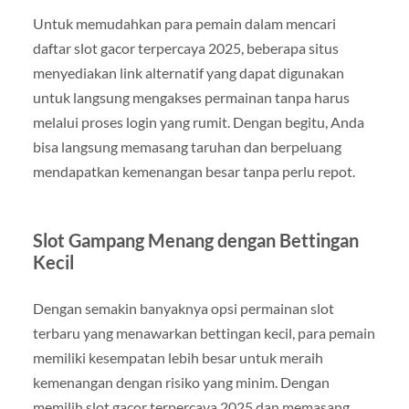
Untuk memudahkan para pemain dalam mencari
daftar slot gacor terpercaya 2025, beberapa situs
menyediakan link alternatif yang dapat digunakan
untuk langsung mengakses permainan tanpa harus
melalui proses login yang rumit. Dengan begitu, Anda
bisa langsung memasang taruhan dan berpeluang
mendapatkan kemenangan besar tanpa perlu repot.
Slot Gampang Menang dengan Bettingan
Kecil
Dengan semakin banyaknya opsi permainan slot
terbaru yang menawarkan bettingan kecil, para pemain
memiliki kesempatan lebih besar untuk meraih
kemenangan dengan risiko yang minim. Dengan
memilih slot gacor terpercaya 2025 dan memasang