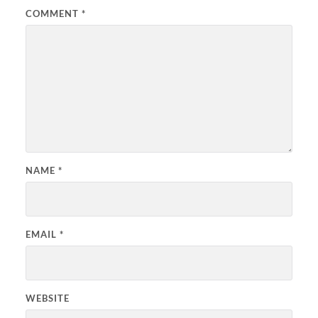
COMMENT
*
NAME
*
EMAIL
*
WEBSITE