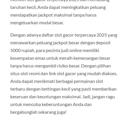
taruhan kecil, Anda dapat meningkatkan peluang
mendapatkan jackpot maksimal tanpa harus
mengeluarkan modal besar.
Dengan adanya daftar slot gacor terpercaya 2025 yang
menawarkan peluang jackpot besar dengan deposit
5000 rupiah, para pecinta judi online memiliki
kesempatan emas untuk meraih kemenangan besar
tanpa harus mengambil risiko besar. Dengan pilihan
situs slot resmi dan link slot gacor yang mudah diakses,
Anda dapat menikmati berbagai permainan slot
terbaru dengan bettingan kecil yang pasti memberikan
keseruan dan keuntungan maksimal. Jadi, jangan ragu
untuk mencoba keberuntungan Anda dan
bergabunglah sekarang juga!