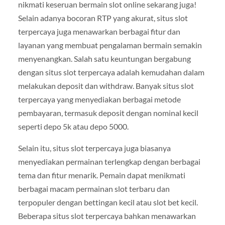
nikmati keseruan bermain slot online sekarang juga!
Selain adanya bocoran RTP yang akurat, situs slot
terpercaya juga menawarkan berbagai fitur dan
layanan yang membuat pengalaman bermain semakin
menyenangkan. Salah satu keuntungan bergabung
dengan situs slot terpercaya adalah kemudahan dalam
melakukan deposit dan withdraw. Banyak situs slot
terpercaya yang menyediakan berbagai metode
pembayaran, termasuk deposit dengan nominal kecil
seperti depo 5k atau depo 5000.
Selain itu, situs slot terpercaya juga biasanya
menyediakan permainan terlengkap dengan berbagai
tema dan fitur menarik. Pemain dapat menikmati
berbagai macam permainan slot terbaru dan
terpopuler dengan bettingan kecil atau slot bet kecil.
Beberapa situs slot terpercaya bahkan menawarkan