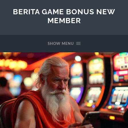
BERITA GAME BONUS NEW
MEMBER
SHOW MENU