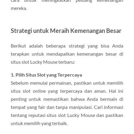
mereka.
Strategi untuk Meraih Kemenangan Besar
Berikut adalah beberapa strategi yang bisa Anda
terapkan untuk mendapatkan kemenangan besar di
situs slot Lucky Mouse terbaru:
1. Pilih Situs Slot yang Terpercaya
Sebelum memulai permainan, pastikan untuk memilih
situs slot online yang terpercaya dan aman. Hal ini
penting untuk memastikan bahwa Anda bermain di
tempat yang fair dan tanpa manipulasi. Cari informasi
tentang reputasi situs slot Lucky Mouse dan pastikan
untuk memilih yang terbaik.