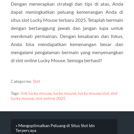
Dengan menerapkan strategi dan tips di atas, Anda
dapat meningkatkan peluang kemenangan Anda di
situs slot Lucky Mouse terbaru 2025. Tetaplah bermain
dengan bertanggung jawab dan jangan lupa untuk
menikmati permainan. Dengan kesabaran dan fokus,
Anda bisa mendapatkan kemenangan besar dan
mengalami pengalaman bermain yang menyenangkan
di slot online Lucky Mouse. Semoga berhasil!
Categories:
Slot
Tags:
link lucky mouse
,
lucky mouse
,
lucky mouse slot
,
slot
lucky mouse
,
slot online 2025
« Mengoptimalkan Peluang di Situs Slot Idn
Terpercaya