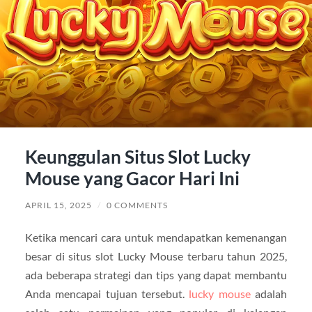
Keunggulan Situs Slot Lucky
Mouse yang Gacor Hari Ini
APRIL 15, 2025
/
0 COMMENTS
Ketika mencari cara untuk mendapatkan kemenangan
besar di situs slot Lucky Mouse terbaru tahun 2025,
ada beberapa strategi dan tips yang dapat membantu
Anda mencapai tujuan tersebut.
lucky mouse
adalah