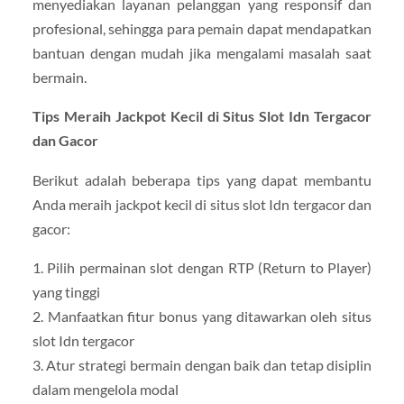
menyediakan layanan pelanggan yang responsif dan
profesional, sehingga para pemain dapat mendapatkan
bantuan dengan mudah jika mengalami masalah saat
bermain.
Tips Meraih Jackpot Kecil di Situs Slot Idn Tergacor
dan Gacor
Berikut adalah beberapa tips yang dapat membantu
Anda meraih jackpot kecil di situs slot Idn tergacor dan
gacor:
1. Pilih permainan slot dengan RTP (Return to Player)
yang tinggi
2. Manfaatkan fitur bonus yang ditawarkan oleh situs
slot Idn tergacor
3. Atur strategi bermain dengan baik dan tetap disiplin
dalam mengelola modal