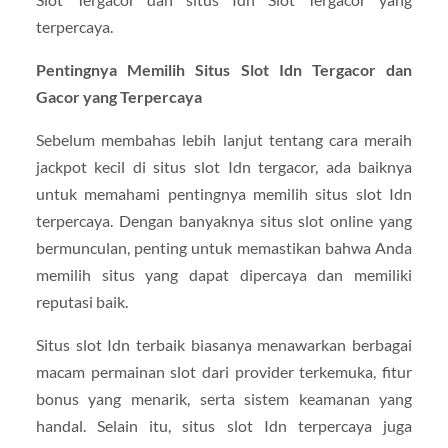
terpercaya.
Pentingnya Memilih Situs Slot Idn Tergacor dan
Gacor yang Terpercaya
Sebelum membahas lebih lanjut tentang cara meraih
jackpot kecil di situs slot Idn tergacor, ada baiknya
untuk memahami pentingnya memilih situs slot Idn
terpercaya. Dengan banyaknya situs slot online yang
bermunculan, penting untuk memastikan bahwa Anda
memilih situs yang dapat dipercaya dan memiliki
reputasi baik.
Situs slot Idn terbaik biasanya menawarkan berbagai
macam permainan slot dari provider terkemuka, fitur
bonus yang menarik, serta sistem keamanan yang
handal. Selain itu, situs slot Idn terpercaya juga