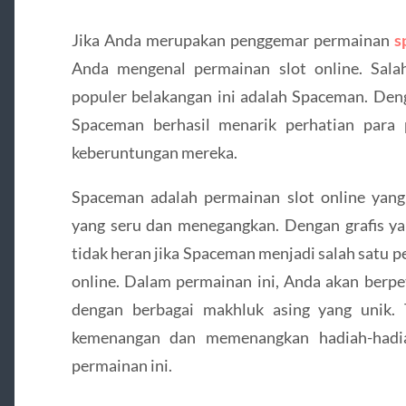
Jika Anda merupakan penggemar permainan
s
Anda mengenal permainan slot online. Sala
populer belakangan ini adalah Spaceman. Den
Spaceman berhasil menarik perhatian para
keberuntungan mereka.
Spaceman adalah permainan slot online ya
yang seru dan menegangkan. Dengan grafis ya
tidak heran jika Spaceman menjadi salah satu p
online. Dalam permainan ini, Anda akan berpe
dengan berbagai makhluk asing yang unik.
kemenangan dan memenangkan hadiah-hadia
permainan ini.