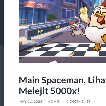
Main Spaceman, Liha
Melejit 5000x!
MAY 21, 2025
/
ADMIN
/
0 COMMENTS