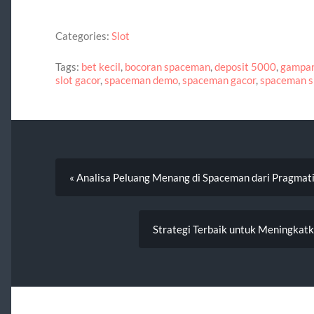
Categories:
Slot
Tags:
bet kecil
,
bocoran spaceman
,
deposit 5000
,
gampa
slot gacor
,
spaceman demo
,
spaceman gacor
,
spaceman s
« Analisa Peluang Menang di Spaceman dari Pragmat
Strategi Terbaik untuk Meningkat