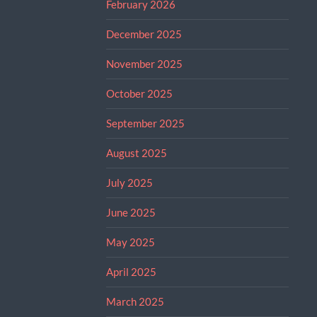
February 2026
December 2025
November 2025
October 2025
September 2025
August 2025
July 2025
June 2025
May 2025
April 2025
March 2025