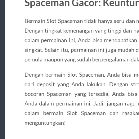
Spaceman Gacor: Keuntu
Bermain Slot Spaceman tidak hanya seru dan 
Dengan tingkat kemenangan yang tinggi dan ha
dalam permainan ini, Anda bisa mendapatkan
singkat. Selain itu, permainan ini juga muda
pemula maupun yang sudah berpengalaman dala
Dengan bermain Slot Spaceman, Anda bisa me
dari deposit yang Anda lakukan. Dengan st
bocoran Spaceman yang tersedia, Anda bis
Anda dalam permainan ini. Jadi, jangan rag
dalam bermain Slot Spaceman dan rasaka
menguntungkan!