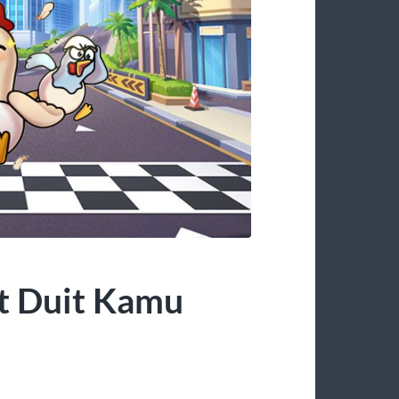
t Duit Kamu