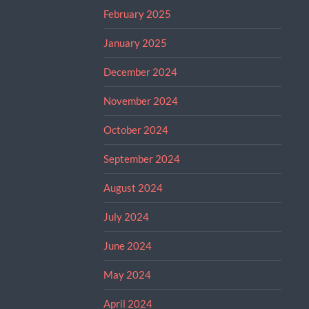
February 2025
January 2025
December 2024
November 2024
October 2024
September 2024
August 2024
July 2024
June 2024
May 2024
April 2024