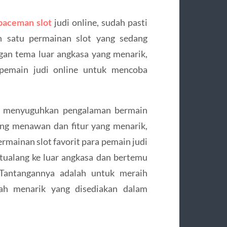
paceman slot
judi online, sudah pasti
h satu permainan slot yang sedang
gan tema luar angkasa yang menarik,
 pemain judi online untuk mencoba
ng menyuguhkan pengalaman bermain
ng menawan dan fitur yang menarik,
ermainan slot favorit para pemain judi
tualang ke luar angkasa dan bertemu
 Tantangannya adalah untuk meraih
h menarik yang disediakan dalam