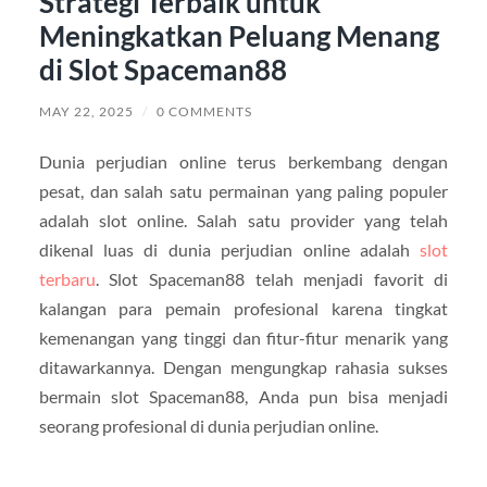
Strategi Terbaik untuk
Meningkatkan Peluang Menang
di Slot Spaceman88
MAY 22, 2025
/
0 COMMENTS
Dunia perjudian online terus berkembang dengan
pesat, dan salah satu permainan yang paling populer
adalah slot online. Salah satu provider yang telah
dikenal luas di dunia perjudian online adalah
slot
terbaru
. Slot Spaceman88 telah menjadi favorit di
kalangan para pemain profesional karena tingkat
kemenangan yang tinggi dan fitur-fitur menarik yang
ditawarkannya. Dengan mengungkap rahasia sukses
bermain slot Spaceman88, Anda pun bisa menjadi
seorang profesional di dunia perjudian online.