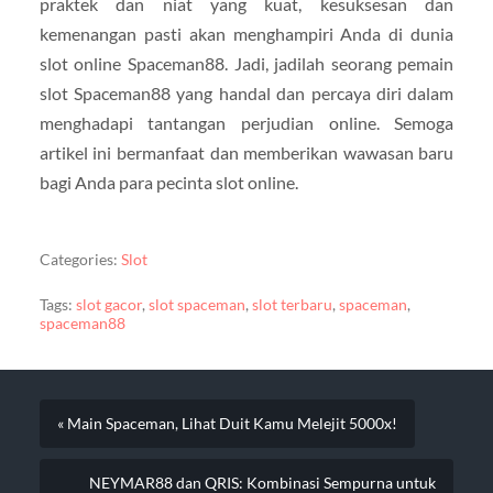
praktek dan niat yang kuat, kesuksesan dan
kemenangan pasti akan menghampiri Anda di dunia
slot online Spaceman88. Jadi, jadilah seorang pemain
slot Spaceman88 yang handal dan percaya diri dalam
menghadapi tantangan perjudian online. Semoga
artikel ini bermanfaat dan memberikan wawasan baru
bagi Anda para pecinta slot online.
Categories:
Slot
Tags:
slot gacor
,
slot spaceman
,
slot terbaru
,
spaceman
,
spaceman88
« Main Spaceman, Lihat Duit Kamu Melejit 5000x!
NEYMAR88 dan QRIS: Kombinasi Sempurna untuk