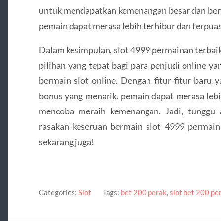
untuk mendapatkan kemenangan besar dan ber
pemain dapat merasa lebih terhibur dan terpuas
Dalam kesimpulan, slot 4999 permainan terbai
pilihan yang tepat bagi para penjudi online 
bermain slot online. Dengan fitur-fitur baru
bonus yang menarik, pemain dapat merasa lebi
mencoba meraih kemenangan. Jadi, tunggu 
rasakan keseruan bermain slot 4999 permain
sekarang juga!
Categories:
Slot
Tags:
bet 200 perak
,
slot bet 200 pe