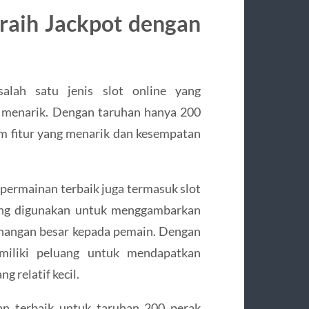
raih Jackpot dengan
alah satu jenis slot online yang
menarik. Dengan taruhan hanya 200
m fitur yang menarik dan kesempatan
9 permainan terbaik juga termasuk slot
yang digunakan untuk menggambarkan
enangan besar kepada pemain. Dengan
emiliki peluang untuk mendapatkan
 relatif kecil.
an terbaik untuk taruhan 200 perak