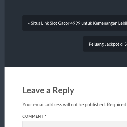
« Situs Link Slot Gacor 4999 untuk Kemenangan Leb
Peluang Jackpot di S
Leave a Reply
Your email address will not be published.
Required 
COMMENT
*