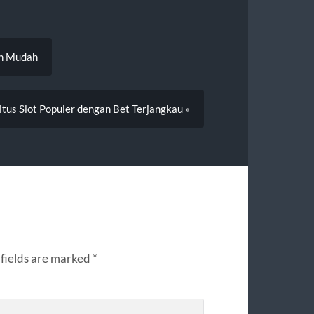
ih Mudah
itus Slot Populer dengan Bet Terjangkau »
fields are marked
*