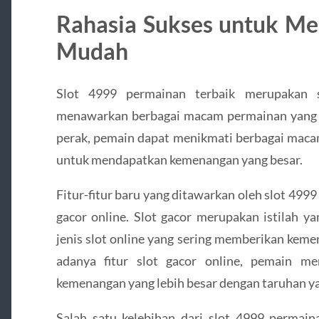
Rahasia Sukses untuk Me
Mudah
Slot 4999 permainan terbaik merupakan s
menawarkan berbagai macam permainan yang 
perak, pemain dapat menikmati berbagai maca
untuk mendapatkan kemenangan yang besar.
Fitur-fitur baru yang ditawarkan oleh slot 499
gacor online. Slot gacor merupakan istilah 
jenis slot online yang sering memberikan kem
adanya fitur slot gacor online, pemain m
kemenangan yang lebih besar dengan taruhan yang
Salah satu kelebihan dari slot 4999 permain