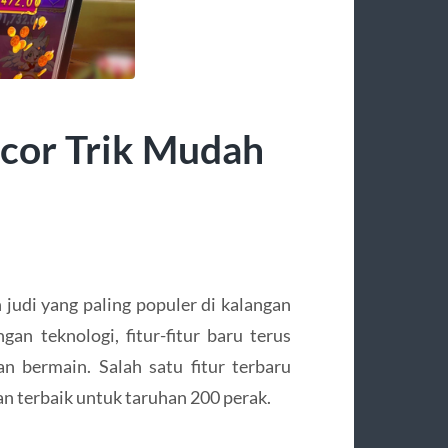
acor Trik Mudah
 judi yang paling populer di kalangan
an teknologi, fitur-fitur baru terus
 bermain. Salah satu fitur terbaru
n terbaik untuk taruhan 200 perak.