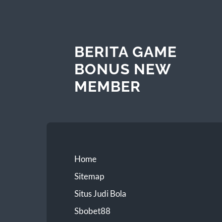
BERITA GAME
BONUS NEW
MEMBER
Home
Sitemap
Situs Judi Bola
Sbobet88