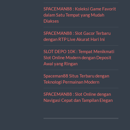
SPACEMAN88 : Koleksi Game Favorit
dalam Satu Tempat yang Mudah
Diakses
SPACEMAN88 : Slot Gacor Terbaru
dengan RTP Live Akurat Hari Ini
SLOT DEPO 10K : Tempat Menikmati
Slot Online Modern dengan Deposit
Awal yang Ringan
Spaceman88 Situs Terbaru dengan
Teknologi Permainan Modern
SPACEMAN88 : Slot Online dengan
Navigasi Cepat dan Tampilan Elegan