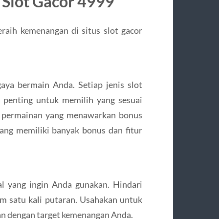
 Slot Gacor 4999
eraih kemenangan di situs slot gacor
gaya bermain Anda. Setiap jenis slot
a penting untuk memilih yang sesuai
ka permainan yang menawarkan bonus
yang memiliki banyak bonus dan fitur
l yang ingin Anda gunakan. Hindari
 satu kali putaran. Usahakan untuk
an dengan target kemenangan Anda.