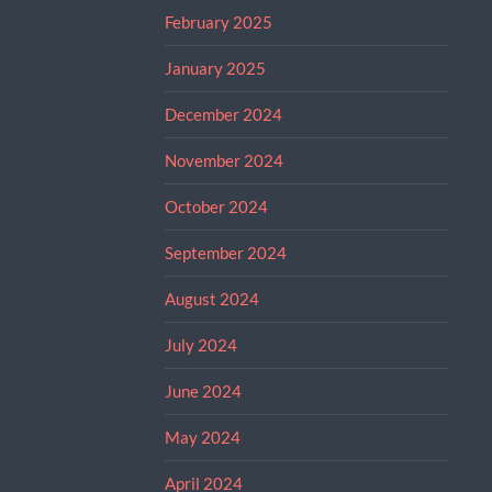
February 2025
January 2025
December 2024
November 2024
October 2024
September 2024
August 2024
July 2024
June 2024
May 2024
April 2024