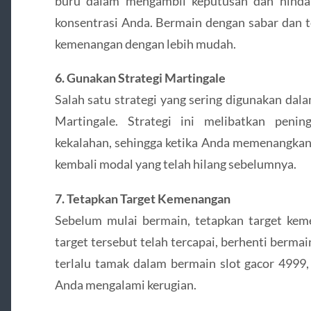
buru dalam mengambil keputusan dan hinda
konsentrasi Anda. Bermain dengan sabar dan
kemenangan dengan lebih mudah.
6. Gunakan Strategi Martingale
Salah satu strategi yang sering digunakan dala
Martingale. Strategi ini melibatkan peni
kekalahan, sehingga ketika Anda memenangka
kembali modal yang telah hilang sebelumnya.
7. Tetapkan Target Kemenangan
Sebelum mulai bermain, tetapkan target keme
target tersebut telah tercapai, berhenti berm
terlalu tamak dalam bermain slot gacor 4999
Anda mengalami kerugian.