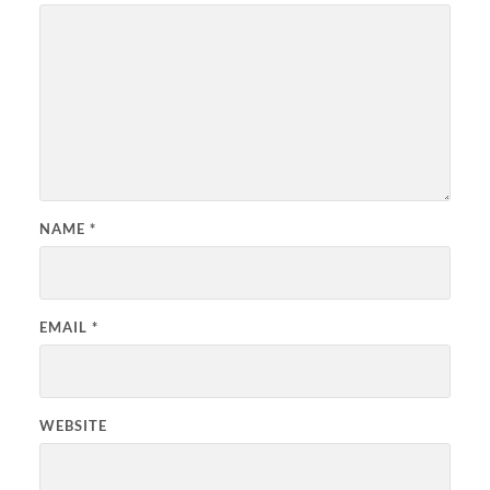
NAME
*
EMAIL
*
WEBSITE