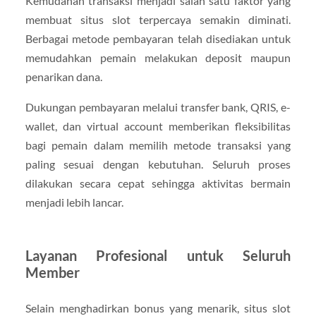
Kemudahan transaksi menjadi salah satu faktor yang
membuat situs slot terpercaya semakin diminati.
Berbagai metode pembayaran telah disediakan untuk
memudahkan pemain melakukan deposit maupun
penarikan dana.
Dukungan pembayaran melalui transfer bank, QRIS, e-
wallet, dan virtual account memberikan fleksibilitas
bagi pemain dalam memilih metode transaksi yang
paling sesuai dengan kebutuhan. Seluruh proses
dilakukan secara cepat sehingga aktivitas bermain
menjadi lebih lancar.
Layanan Profesional untuk Seluruh
Member
Selain menghadirkan bonus yang menarik, situs slot