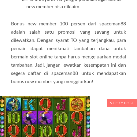
new member bisa diklaim.
Bonus new member 100 persen dari spaceman88
adalah salah satu promosi yang sayang untuk
dilewatkan. Dengan syarat TO yang terjangkau, para
pemain dapat menikmati tambahan dana untuk
bermain slot online tanpa harus mengeluarkan modal
tambahan. Jadi, jangan lewatkan kesempatan ini dan
segera daftar di spaceman88 untuk mendapatkan
bonus new member yang menggiurkan!
STICKY POST