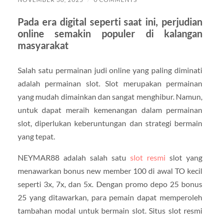
Pada era digital seperti saat ini, perjudian
online semakin populer di kalangan
masyarakat
Salah satu permainan judi online yang paling diminati
adalah permainan slot. Slot merupakan permainan
yang mudah dimainkan dan sangat menghibur. Namun,
untuk dapat meraih kemenangan dalam permainan
slot, diperlukan keberuntungan dan strategi bermain
yang tepat.
NEYMAR88 adalah salah satu
slot resmi
slot yang
menawarkan bonus new member 100 di awal TO kecil
seperti 3x, 7x, dan 5x. Dengan promo depo 25 bonus
25 yang ditawarkan, para pemain dapat memperoleh
tambahan modal untuk bermain slot. Situs slot resmi