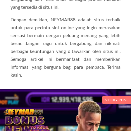
yang tersedia di situs ini.
Dengan demikian, NEYMAR88 adalah situs terbaik
untuk para pecinta slot online yang ingin merasakan
sensasi bermain dengan peluang menang yang lebih
besar. Jangan ragu untuk bergabung dan nikmati
berbagai keuntungan yang ditawarkan oleh situs ini.
Semoga artikel ini bermanfaat dan memberikan
informasi yang berguna bagi para pembaca. Terima
kasih.
STICKY POST