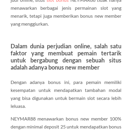
menawarkan berbagai jenis permainan slot yang
menarik, tetapi juga memberikan bonus new member
yang menggiurkan.
Dalam dunia perjudian online, salah satu
faktor yang membuat pemain tertarik
untuk bergabung dengan sebuah situs
adalah adanya bonus new member
Dengan adanya bonus ini, para pemain memiliki
kesempatan untuk mendapatkan tambahan modal
yang bisa digunakan untuk bermain slot secara lebih
leluasa.
NEYMAR88 menawarkan bonus new member 100%
dengan minimal deposit 25 untuk mendapatkan bonus