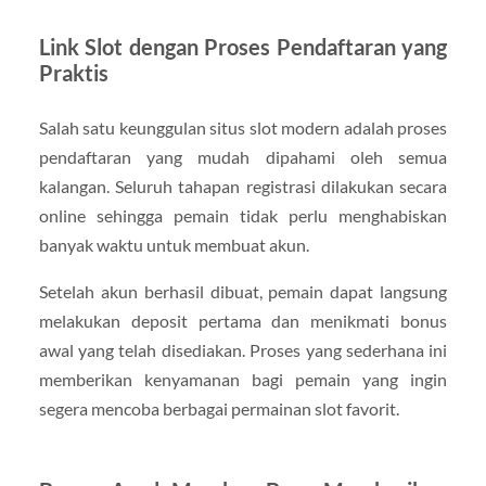
Link Slot dengan Proses Pendaftaran yang
Praktis
Salah satu keunggulan situs slot modern adalah proses
pendaftaran yang mudah dipahami oleh semua
kalangan. Seluruh tahapan registrasi dilakukan secara
online sehingga pemain tidak perlu menghabiskan
banyak waktu untuk membuat akun.
Setelah akun berhasil dibuat, pemain dapat langsung
melakukan deposit pertama dan menikmati bonus
awal yang telah disediakan. Proses yang sederhana ini
memberikan kenyamanan bagi pemain yang ingin
segera mencoba berbagai permainan slot favorit.