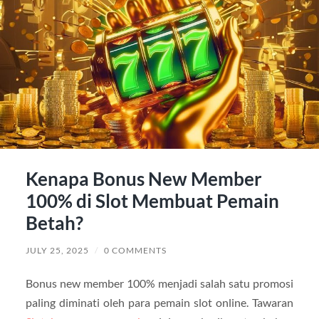
Kenapa Bonus New Member
100% di Slot Membuat Pemain
Betah?
JULY 25, 2025
/
0 COMMENTS
Bonus new member 100% menjadi salah satu promosi
paling diminati oleh para pemain slot online. Tawaran