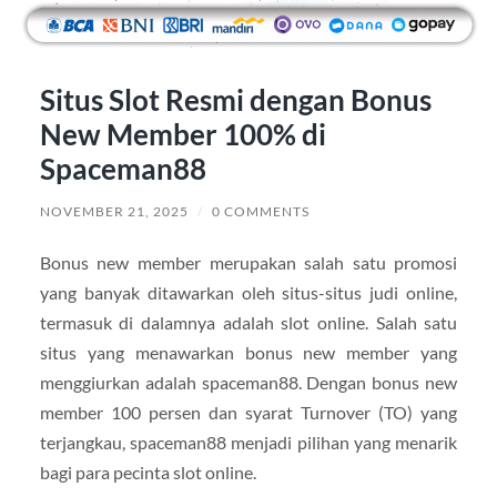
Situs Slot Resmi dengan Bonus
New Member 100% di
Spaceman88
NOVEMBER 21, 2025
/
0 COMMENTS
Bonus new member merupakan salah satu promosi
yang banyak ditawarkan oleh situs-situs judi online,
termasuk di dalamnya adalah slot online. Salah satu
situs yang menawarkan bonus new member yang
menggiurkan adalah spaceman88. Dengan bonus new
member 100 persen dan syarat Turnover (TO) yang
terjangkau, spaceman88 menjadi pilihan yang menarik
bagi para pecinta slot online.