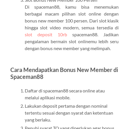
Di spaceman88, kamu bisa menemukan
berbagai macam pilihan slot online dengan
bonus new member 100 persen. Dari slot klasik
hingga slot video modern, semua tersedia di
slot deposit 10rb
spaceman88. Jadikan
pengalaman bermain slot onlinemu lebih seru
dengan bonus new member yang melimpah.
Cara Mendapatkan Bonus New Member di
Spaceman88
Daftar di spaceman88 secara online atau
melalui aplikasi mobile.
Lakukan deposit pertama dengan nominal
tertentu sesuai dengan syarat dan ketentuan
yang berlaku.
Penuhi syarat TO yang diperlukan agar bonus