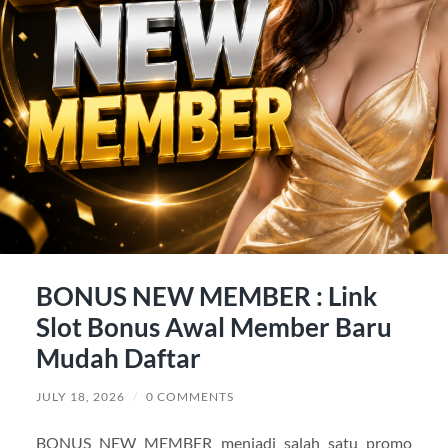
BONUS NEW MEMBER : Link
Slot Bonus Awal Member Baru
Mudah Daftar
JULY 18, 2026
/
0 COMMENTS
BONUS NEW MEMBER menjadi salah satu promo