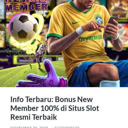
Info Terbaru: Bonus New
Member 100% di Situs Slot
Resmi Terbaik
NOVEMBER 30, 2025
/
0 COMMENTS