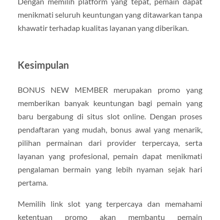
Dengan memilih platform yang tepat, pemain dapat
menikmati seluruh keuntungan yang ditawarkan tanpa
khawatir terhadap kualitas layanan yang diberikan.
Kesimpulan
BONUS NEW MEMBER merupakan promo yang
memberikan banyak keuntungan bagi pemain yang
baru bergabung di situs slot online. Dengan proses
pendaftaran yang mudah, bonus awal yang menarik,
pilihan permainan dari provider terpercaya, serta
layanan yang profesional, pemain dapat menikmati
pengalaman bermain yang lebih nyaman sejak hari
pertama.
Memilih link slot yang terpercaya dan memahami
ketentuan promo akan membantu pemain