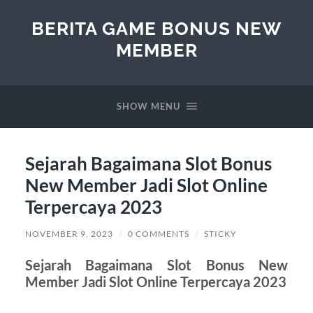
BERITA GAME BONUS NEW
MEMBER
SHOW MENU
Sejarah Bagaimana Slot Bonus
New Member Jadi Slot Online
Terpercaya 2023
NOVEMBER 9, 2023
/
0 COMMENTS
/
STICKY
Sejarah Bagaimana Slot Bonus New
Member Jadi Slot Online Terpercaya 2023