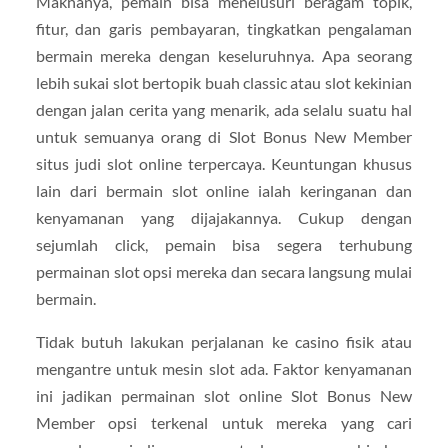
Maknanya, pemain bisa menelusuri beragam topik,
fitur, dan garis pembayaran, tingkatkan pengalaman
bermain mereka dengan keseluruhnya. Apa seorang
lebih sukai slot bertopik buah classic atau slot kekinian
dengan jalan cerita yang menarik, ada selalu suatu hal
untuk semuanya orang di Slot Bonus New Member
situs judi slot online terpercaya. Keuntungan khusus
lain dari bermain slot online ialah keringanan dan
kenyamanan yang dijajakannya. Cukup dengan
sejumlah click, pemain bisa segera terhubung
permainan slot opsi mereka dan secara langsung mulai
bermain.
Tidak butuh lakukan perjalanan ke casino fisik atau
mengantre untuk mesin slot ada. Faktor kenyamanan
ini jadikan permainan slot online Slot Bonus New
Member opsi terkenal untuk mereka yang cari